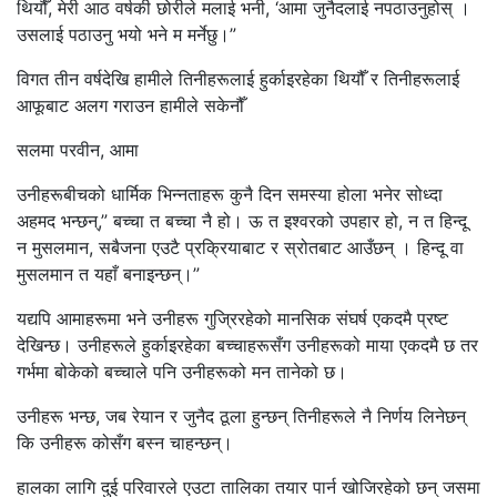
थियौँ, मेरी आठ वर्षकी छोरीले मलाई भनी, ‘आमा जुनैदलाई नपठाउनुहोस् ।
उसलाई पठाउनु भयो भने म मर्नेछु।”
विगत तीन वर्षदेखि हामीले तिनीहरूलाई हुर्काइरहेका थियौँ र तिनीहरूलाई
आफूबाट अलग गराउन हामीले सकेनौँ
सलमा परवीन, आमा
उनीहरूबीचको धार्मिक भिन्नताहरू कुनै दिन समस्या होला भनेर सोध्दा
अहमद भन्छन्,” बच्चा त बच्चा नै हो। ऊ त इश्वरको उपहार हो, न त हिन्दू
न मुसलमान, सबैजना एउटै प्रक्रियाबाट र स्रोतबाट आउँछन् । हिन्दू वा
मुसलमान त यहाँ बनाइन्छन्।”
यद्यपि आमाहरूमा भने उनीहरू गुज्रिरहेको मानसिक संघर्ष एकदमै प्रष्ट
देखिन्छ। उनीहरूले हुर्काइरहेका बच्चाहरूसँग उनीहरूको माया एकदमै छ तर
गर्भमा बोकेको बच्चाले पनि उनीहरूको मन तानेको छ।
उनीहरू भन्छ, जब रेयान र जुनैद ठूला हुन्छन् तिनीहरूले नै निर्णय लिनेछन्
कि उनीहरू कोसँग बस्न चाहन्छन्।
हालका लागि दुई परिवारले एउटा तालिका तयार पार्न खोजिरहेको छन् जसमा