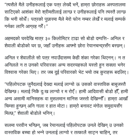
“त्यसैले मैले उनीहरूलाई एक पत्र लेख्दै भनें, हाम्रा छोराहरू अस्पतालमा
साटिएको आशंका मेरो श्रीमतीलाई लाग्छ र उनीहरूलाई पनि त्यस्तै लाग्छ
कि भनी सोधेँ। पत्रको पुछारमा मैले मेरो फोन नम्बर लेखेँ र मलाई सम्पर्क
गर्नका लागि आग्रह गरेँ।”
अहमदको घरदेखि मात्र ३० किलोमिटर टाढा सो बोडो दम्पत्ति- अनिल र
शेवाली बोडोको घर छ, जहाँ उनीहरू आफ्नो छोरा रेयानचन्द्रसँग बस्छन्।
अनिल र शेवालीले सो पत्र नपाउँदासम्म केही शंका गरेका थिएनन्। न त
अनिलले न त उनको परिवारका अन्य सदस्यहरूले यस्तो हुन सक्ला भनेर
विश्वास गरेका थिए। तर जब दुई परिवारको भेट भयो तब कुराहरू बदलिए।
“पहिलोपटक जुनैदलाई देख्दा मलाई लाग्यो ऊ उसको वास्तविक बाबुजस्तै
देखिन्छ। मलाई निकै दुःख लाग्यो र म रोएँ। हामी आदिवासी बोडो हौँ, हामी
अन्य असामी मानिसहरू वा मुसलमान मानिस जस्तो देखिन्नौँ। हाम्रा आखाँ
चिम्सा हुन्छन् अनि गाला र हात मोटा। हाम्रो बनावट मंगोल समुदायसँग
मिल्छ,” शेवाली बोडोले भनिन्।
सलमा परवीन भन्छिन्, जब रेयानलाई पहिलोपटक उनले देखिन् उ उनको
वास्तविक बच्चा हो भन्ने उनलाई लाग्यो र तत्कालै साट्न चाहिन्, तर