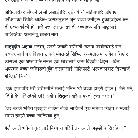
अधिकारीहरूसँगको लामो लडाईँपछि, दुई वर्ष नौ महिनापछि डीएनए
परीक्षणको रिपोर्ट आउँछ- जसअनुसार जुन बच्चा उनीहरू हुर्काइरहेका छन्
ती एकअर्काको हो भन्ने पत्ता लाग्छ, तर ती बच्चाहरू पनि आफूलाई
पालिरहेका आमाबाबु छाडन् मान्
शाहबुद्दीन अहमद भन्छन्, उनले उनकी श्रीमती सलमा परवीनलाई सन्
२०१५ मार्च ११ बिहान ६ बजे मंगलदई सिभिल अस्पतालमा लगेका थिए र
त्यसको एक घण्टापछि उनले एक छोरालाई जन्म दिएकी थिइन्। विना
अपरेशन बच्चा जन्मिएको हुँदा सलमालाई भोलिपल्टै अस्पतालबाट डिस्चार्ज
गरिएको थियो।
“एक हप्तापछि मेरी श्रीमतीले मलाई भनिन् ‘यो बच्चा हाम्रो होइन।’ मैलै भने,
‘तिमी के भनिरहेकी छौ? अबोध शिशुको बारेमा यस्तो कुरा नगर।’
“तर उनले भनिन् प्रसूति वार्डमा बोडो जातिकी एक महिला थिइन् र ‘मलाई
लाग्छ हाम्रो बच्चा साटिएका हुन्।’
मैलै उनले भनेको कुरालाई विश्वास गरिनँ तर उनले अड्डी कसिरहिन्।”