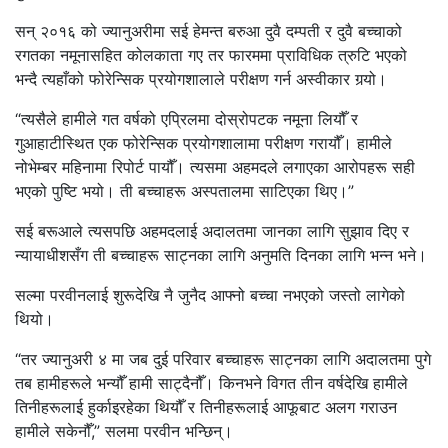
सन् २०१६ को ज्यानुअरीमा सई हेमन्त बरुआ दुवै दम्पती र दुवै बच्चाको
रगतका नमूनासहित कोलकाता गए तर फारममा प्राविधिक त्रुटि भएको
भन्दै त्यहाँको फोरेन्सिक प्रयोगशालाले परीक्षण गर्न अस्वीकार गर्‍यो।
“त्यसैले हामीले गत वर्षको एप्रिलमा दोस्रोपटक नमूना लियौँ र
गुआहाटीस्थित एक फोरेन्सिक प्रयोगशालामा परीक्षण गरायौँ। हामीले
नोभेम्बर महिनामा रिपोर्ट पायौँ। त्यसमा अहमदले लगाएका आरोपहरू सही
भएको पुष्टि भयो। ती बच्चाहरू अस्पतालमा साटिएका थिए।”
सई बरूआले त्यसपछि अहमदलाई अदालतमा जानका लागि सुझाव दिए र
न्यायाधीशसँग ती बच्चाहरू साट्नका लागि अनुमति दिनका लागि भन्न भने।
सल्मा परवीनलाई शुरूदेखि नै जुनैद आफ्नो बच्चा नभएको जस्तो लागेको
थियो।
“तर ज्यानुअरी ४ मा जब दुई परिवार बच्चाहरू साट्नका लागि अदालतमा पुगे
तब हामीहरूले भन्यौँ हामी साट्दैनौँ। किनभने विगत तीन वर्षदेखि हामीले
तिनीहरूलाई हुर्काइरहेका थियौँ र तिनीहरूलाई आफूबाट अलग गराउन
हामीले सकेनौँ,” सलमा परवीन भन्छिन्।