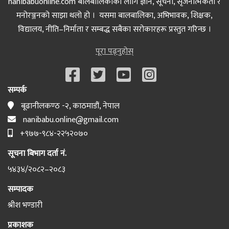
nanibabuonline.com बालबालिकाका लागि ज्ञान, सूचना, सृजनात्मकता र
मनोरञ्जनको साझा थलो हो । यसमा बालबालिका, अभिभावक, शिक्षक,
विद्यालय, नीति–निर्माता र सम्बद्ध सबैका सरोकारहरू प्रस्तुत गरिन्छ ।
पूरा पढ्नुहोस्
सम्पर्क
बूढानीलकण्ठ -२, काठमाडौं, नेपाल
nanibabu.online@gmail.com
+९७७-९८४-२२५२०७०
सूचना बिभाग दर्ता नं.
५४३४/२०८२–२०८३
सम्पादक
श्रीश भण्डारी
प्रकाशक