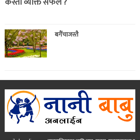
कस्ताे व्यक्ति सफल ?
बगैंचाजस्तै