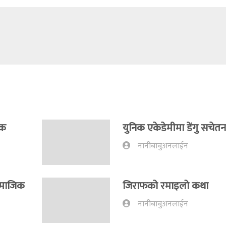
िक
युनिक एकेडेमीमा डेंगु सचेतना
नानीबाबुअनलाईन
ामाजिक
जिराफको रमाइलो कथा
नानीबाबुअनलाईन