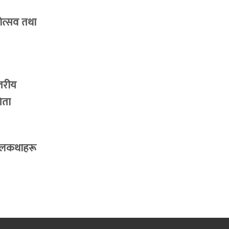
ाेत्सव तथा
्तरीय
िता
बालकथाहरू