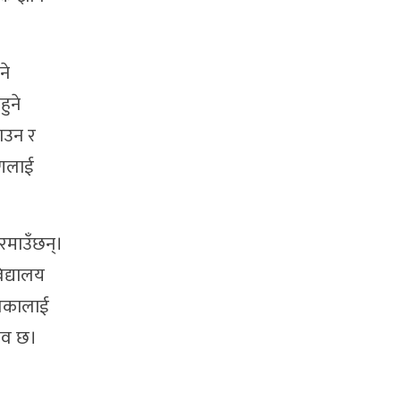
ने
ुने
ाउन र
रणलाई
 रमाउँछन्।
िद्यालय
ालिकालाई
झाव छ।