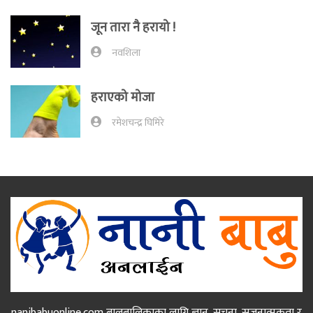
जून तारा नै हरायो !
नवशिला
हराएको मोजा
रमेशचन्द्र घिमिरे
nanibabuonline.com बालबालिकाका लागि ज्ञान, सूचना, सृजनात्मकता र