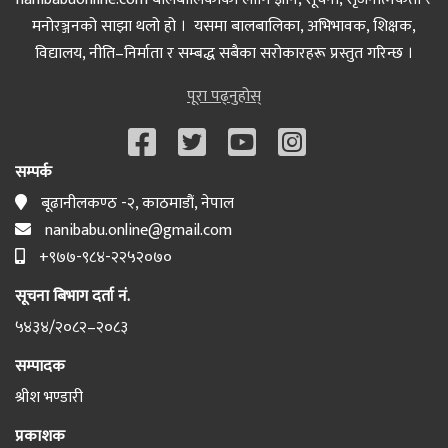
मनोरञ्जनको साझा थलो हो । यसमा बालबालिका, अभिभावक, शिक्षक,
विद्यालय, नीति–निर्माता र सम्बद्ध सबैका सरोकारहरू प्रस्तुत गरिन्छ ।
पूरा पढ्नुहोस्
सम्पर्क
बूढानीलकण्ठ -२, काठमाडौं, नेपाल
nanibabu.online@gmail.com
+९७७-९८४-२२५२०७०
सूचना बिभाग दर्ता नं.
५४३४/२०८२–२०८३
सम्पादक
श्रीश भण्डारी
प्रकाशक