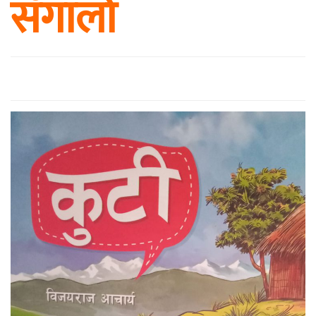
सँगालो