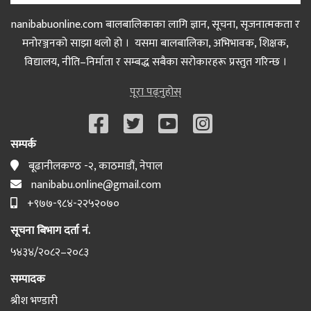
nanibabuonline.com बालबालिकाका लागि ज्ञान, सूचना, सृजनात्मकता र
मनोरञ्जनको साझा थलो हो । यसमा बालबालिका, अभिभावक, शिक्षक,
विद्यालय, नीति–निर्माता र सम्बद्ध सबैका सरोकारहरू प्रस्तुत गरिन्छ ।
पूरा पढ्नुहोस्
सम्पर्क
बूढानीलकण्ठ -२, काठमाडौं, नेपाल
nanibabu.online@gmail.com
+९७७-९८४-२२५२०७०
सूचना बिभाग दर्ता नं.
५४३४/२०८२–२०८३
सम्पादक
श्रीश भण्डारी