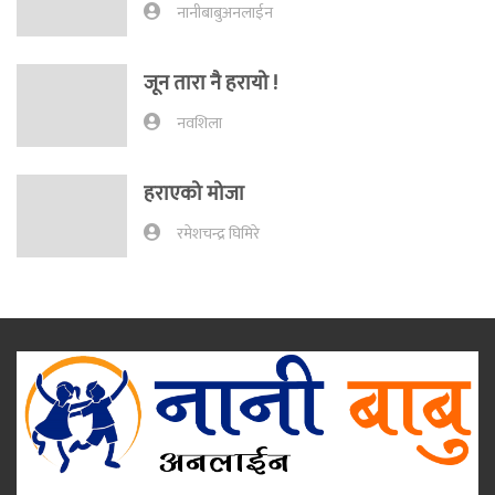
नानीबाबुअनलाईन
जून तारा नै हरायो !
नवशिला
हराएको मोजा
रमेशचन्द्र घिमिरे